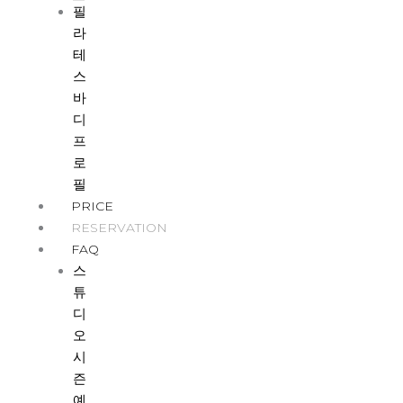
필
라
테
스
바
디
프
로
필
PRICE
RESERVATION
FAQ
스
튜
디
오
시
즌
예