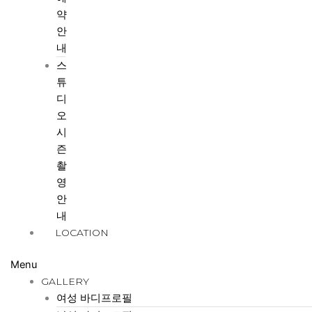
약
안
내
스
튜
디
오
시
즌
촬
영
안
내
LOCATION
Menu
GALLERY
여성 바디프로필