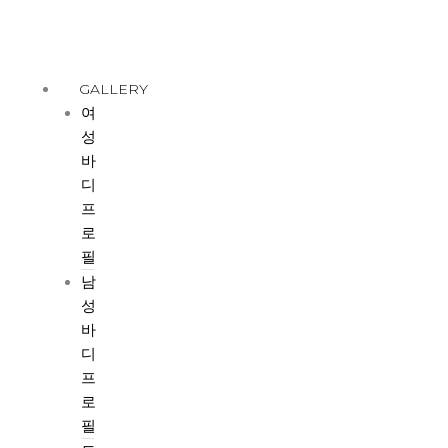
콘
텐
츠
로
GALLERY
건
여
너
성
뛰
바
기
디
프
로
필
남
성
바
디
프
로
필