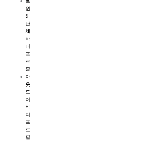
트
윈
&
단
체
바
디
프
로
필
아
웃
도
어
바
디
프
로
필